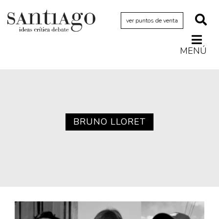
ver puntos de venta
MENÚ
Actualidad
Archivo Cenfoto-UDP
Arquetipos de situación
Artes visuales
BRUNO LLORET
Ciencia
Cine y televisión
Ciudad
Cómics
Críticas