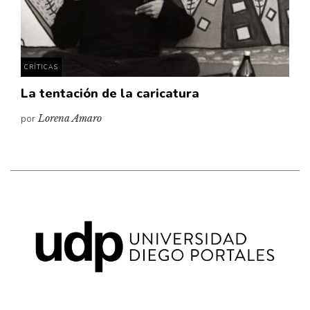
Pensamiento ilustrado
Personaje
Personajes secundarios
CRÍTICAS
Política
La tentación de la caricatura
Relecturas
por
Lorena Amaro
Sociedad
Turismo accidental
Vidas paralelas
Voces y lecturas