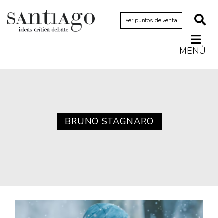
ver puntos de venta
MENÚ
Actualidad
Archivo Cenfoto-UDP
Arquetipos de situación
Artes visuales
BRUNO STAGNARO
Ciencia
Cine y televisión
Ciudad
Cómics
Críticas