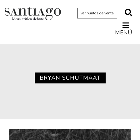
ver puntos de venta
MENÚ
Actualidad
Archivo Cenfoto-UDP
Arquetipos de situación
Artes visuales
BRYAN SCHUTMAAT
Ciencia
Cine y televisión
Ciudad
Cómics
Críticas