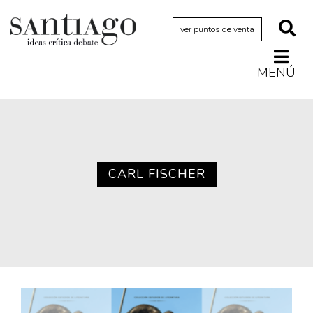
ver puntos de venta
MENÚ
Actualidad
Archivo Cenfoto-UDP
Arquetipos de situación
Artes visuales
CARL FISCHER
Ciencia
Cine y televisión
Ciudad
Cómics
Críticas