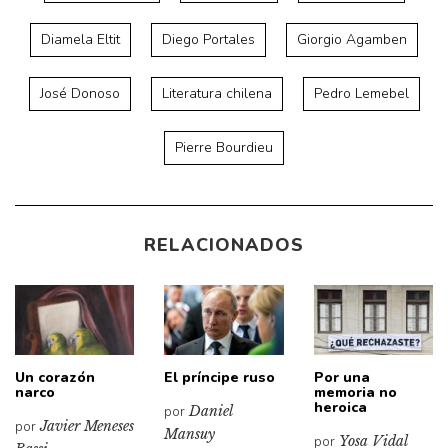
Diamela Eltit
Diego Portales
Giorgio Agamben
José Donoso
Literatura chilena
Pedro Lemebel
Pierre Bourdieu
RELACIONADOS
Un corazón
El príncipe ruso
Por una
narco
memoria no
heroica
por
Daniel
por
Javier Meneses
Mansuy
por
Yosa Vidal