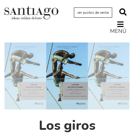
ver puntos de venta
MENÚ
Actualidad
Archivo Cenfoto-UDP
Arquetipos de situación
Artes visuales
Ciencia
Cine y televisión
Ciudad
Cómics
Los giros
Críticas