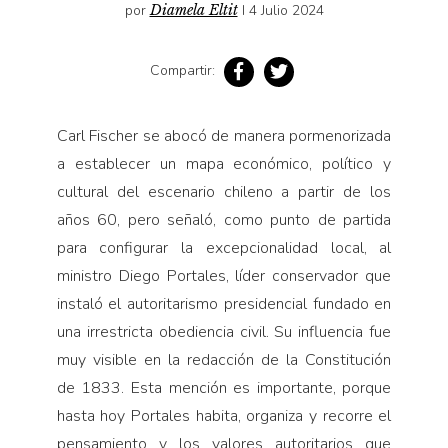
Pensamiento ilustrado
por
Diamela Eltit
I 4 Julio 2024
Personaje
Compartir:
Personajes secundarios
Política
Carl Fischer se abocó de manera pormenorizada
Relecturas
a establecer un mapa económico, político y
Sociedad
cultural del escenario chileno a partir de los
Turismo accidental
años 60, pero señaló, como punto de partida
Vidas paralelas
para configurar la excepcionalidad local, al
ministro Diego Portales, líder conservador que
Voces y lecturas
instaló el autoritarismo presidencial fundado en
una irrestricta obediencia civil. Su influencia fue
muy visible en la redacción de la Constitución
de 1833. Esta mención es importante, porque
hasta hoy Portales habita, organiza y recorre el
pensamiento y los valores autoritarios que