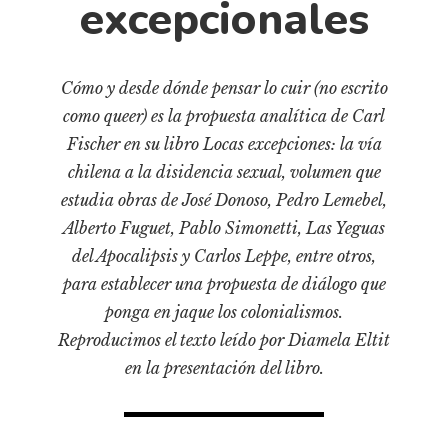
excepcionales
Cultura
Diccionario portátil de la literatura chilena
Documentos
Cómo y desde dónde pensar lo cuir (no escrito
Fragmentos
como queer) es la propuesta analítica de Carl
Gran reserva
Fischer en su libro Locas excepciones: la vía
Historia
chilena a la disidencia sexual, volumen que
Historia material de los libros
estudia obras de José Donoso, Pedro Lemebel,
Lagunas mentales
Alberto Fuguet, Pablo Simonetti, Las Yeguas
del Apocalipsis y Carlos Leppe, entre otros,
Libros
para establecer una propuesta de diálogo que
Libros usados
ponga en jaque los colonialismos.
Literatura
Reproducimos el texto leído por Diamela Eltit
Medioambiente
en la presentación del libro.
Narrativas visuales
Pensamiento