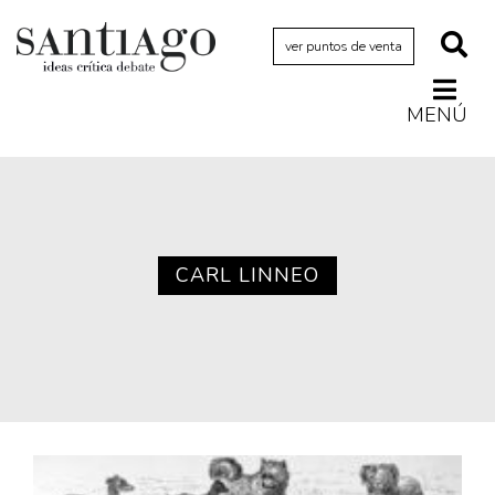
ver puntos de venta
MENÚ
Actualidad
Archivo Cenfoto-UDP
Arquetipos de situación
Artes visuales
CARL LINNEO
Ciencia
Cine y televisión
Ciudad
Cómics
Críticas