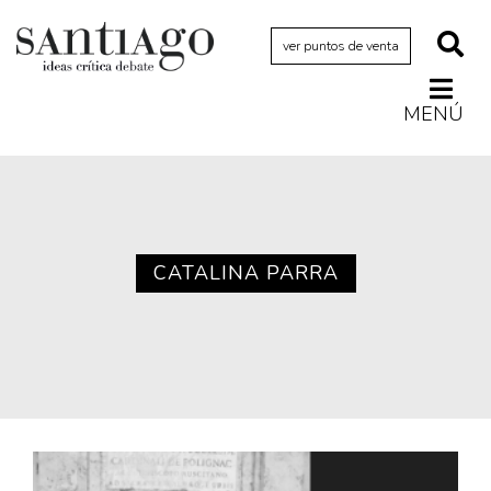
ver puntos de venta
MENÚ
Actualidad
Archivo Cenfoto-UDP
Arquetipos de situación
Artes visuales
CATALINA PARRA
Ciencia
Cine y televisión
Ciudad
Cómics
Críticas