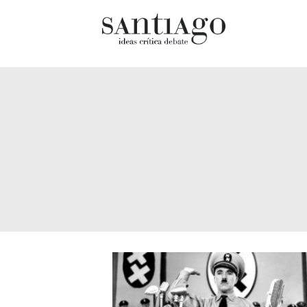
Cultur
Actualidad
Diccio
Archivo Cenfoto-UDP
chilen
Arquetipos de situación
Docum
Artes visuales
Fragm
Ciencia
Gran 
Cine y televisión
Histor
Ciudad
Histor
Cómics
Lagun
Críticas
Libros