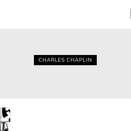
a
Libros usados
nario portátil de la literatura
CHARLES CHAPLIN
a
Literatura
entos
Medioambiente
entos
Narrativas visuales
reserva
Pensamiento
ia
Pensamiento ilustrado
ia material de los libros
Personaje
as mentales
Personajes secundarios
Política