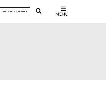
ver puntos de venta
MENÚ
Relecturas
Sociedad
Turismo accidental
Vidas paralelas
Voces y lecturas