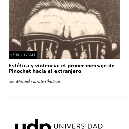
Cultura
Diccionario portátil de la literatura chilena
Documentos
Fragmentos
Gran reserva
Historia
Historia material de los libros
ARTES VISUALES
Lagunas mentales
Estética y violencia: el primer mensaje de
Pinochet hacia el extranjero
Libros
por
Manuel Gárate Chateau
Libros usados
Literatura
Medioambiente
Narrativas visuales
Pensamiento