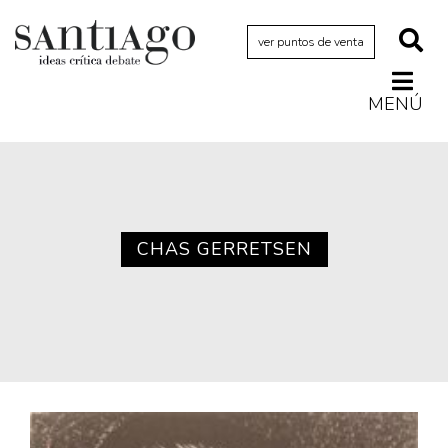
ver puntos de venta
MENÚ
Actualidad
Archivo Cenfoto-UDP
Arquetipos de situación
Artes visuales
CHAS GERRETSEN
Ciencia
Cine y televisión
Ciudad
Cómics
Críticas