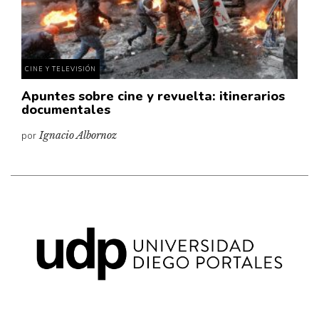
Pensamiento ilustrado
Personaje
Personajes secundarios
CINE Y TELEVISIÓN
Política
Apuntes sobre cine y revuelta: itinerarios
Relecturas
documentales
Sociedad
por
Ignacio Albornoz
Turismo accidental
Vidas paralelas
Voces y lecturas