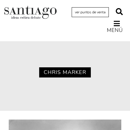
ver puntos de venta
MENÚ
Actualidad
Archivo Cenfoto-UDP
Arquetipos de situación
Artes visuales
CHRIS MARKER
Ciencia
Cine y televisión
Ciudad
Cómics
Críticas