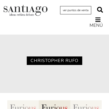
ver puntos de venta
MENÚ
Actualidad
Archivo Cenfoto-UDP
Arquetipos de situación
Artes visuales
CHRISTOPHER RUFO
Ciencia
Cine y televisión
Ciudad
Cómics
Críticas