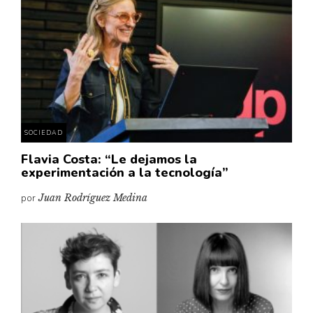
Cultura
Diccionario portátil de la literatura chilena
Documentos
Fragmentos
Gran reserva
Historia
Historia material de los libros
SOCIEDAD
Lagunas mentales
Flavia Costa: “Le dejamos la
experimentación a la tecnología”
Libros
por
Juan Rodríguez Medina
Libros usados
Literatura
Medioambiente
Narrativas visuales
Pensamiento