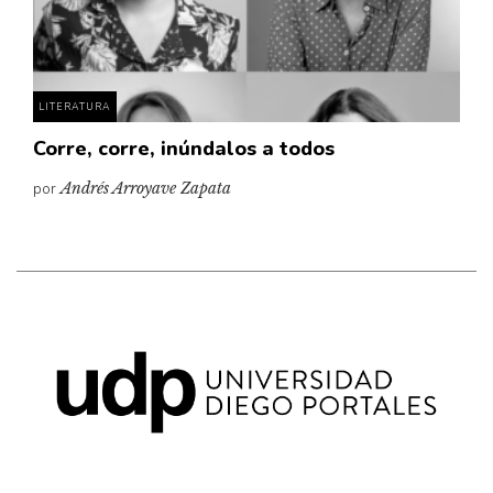
Pensamiento ilustrado
Personaje
Personajes secundarios
LITERATURA
Política
Corre, corre, inúndalos a todos
Relecturas
por
Andrés Arroyave Zapata
Sociedad
Turismo accidental
Vidas paralelas
Voces y lecturas