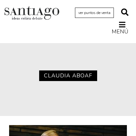
ver puntos de venta
MENÚ
Actualidad
Archivo Cenfoto-UDP
Arquetipos de situación
Artes visuales
CLAUDIA ABOAF
Ciencia
Cine y televisión
Ciudad
Cómics
Críticas