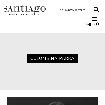
ver puntos de venta
MENÚ
Actualidad
Archivo Cenfoto-UDP
Arquetipos de situación
Artes visuales
COLOMBINA PARRA
Ciencia
Cine y televisión
Ciudad
Cómics
Críticas