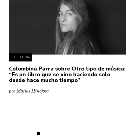
Cultura
Diccionario portátil de la literatura chilena
Documentos
Fragmentos
Gran reserva
Historia
Historia material de los libros
LITERATURA
Lagunas mentales
Colombina Parra sobre Otro tipo de música:
“Es un libro que se vino haciendo solo
Libros
desde hace mucho tiempo”
Libros usados
por
Matías Hinojosa
Literatura
Medioambiente
Narrativas visuales
Pensamiento