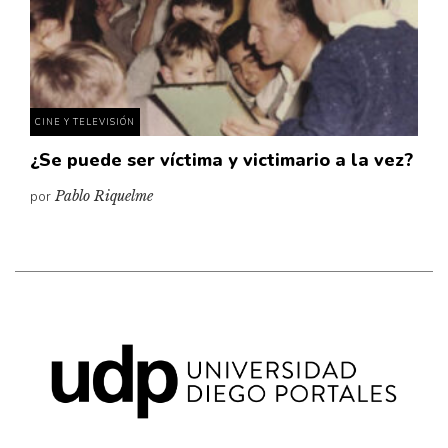
Pensamiento ilustrado
Personaje
Personajes secundarios
Política
CINE Y TELEVISIÓN
Relecturas
¿Se puede ser víctima y victimario a la vez?
Sociedad
por
Pablo Riquelme
Turismo accidental
Vidas paralelas
Voces y lecturas