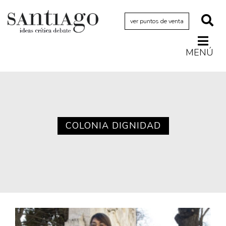
ver puntos de venta
MENÚ
Actualidad
Archivo Cenfoto-UDP
Arquetipos de situación
Artes visuales
COLONIA DIGNIDAD
Ciencia
Cine y televisión
Ciudad
Cómics
Críticas