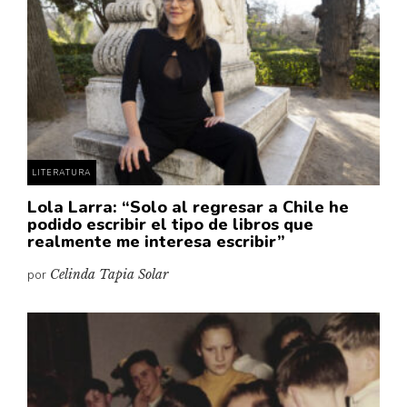
Cultura
Diccionario portátil de la literatura chilena
Documentos
Fragmentos
Gran reserva
Historia
Historia material de los libros
LITERATURA
Lagunas mentales
Lola Larra: “Solo al regresar a Chile he
podido escribir el tipo de libros que
Libros
realmente me interesa escribir”
Libros usados
por
Celinda Tapia Solar
Literatura
Medioambiente
Narrativas visuales
Pensamiento