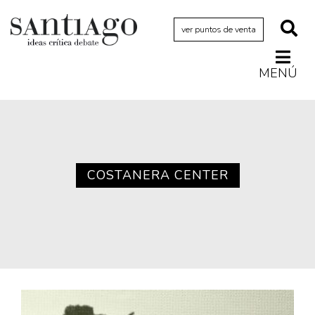
ver puntos de venta
MENÚ
Actualidad
Archivo Cenfoto-UDP
Arquetipos de situación
Artes visuales
COSTANERA CENTER
Ciencia
Cine y televisión
Ciudad
Cómics
Críticas