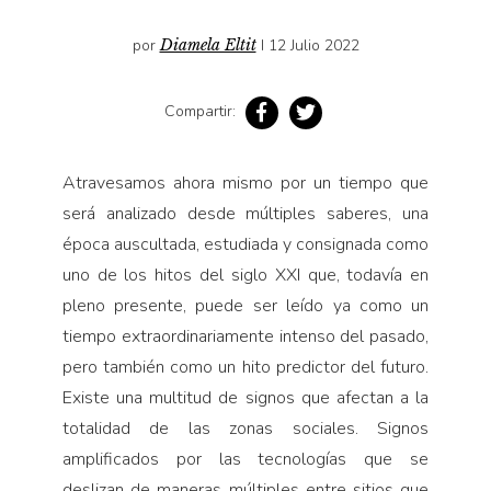
Pensamiento ilustrado
por
Diamela Eltit
I 12 Julio 2022
Personaje
Personajes secundarios
Compartir:
Política
Relecturas
Atravesamos ahora mismo por un tiempo que
Sociedad
será analizado desde múltiples saberes, una
Turismo accidental
época auscultada, estudiada y consignada como
Vidas paralelas
uno de los hitos del siglo XXI que, todavía en
Voces y lecturas
pleno presente, puede ser leído ya como un
tiempo extraordinariamente intenso del pasado,
pero también como un hito predictor del futuro.
Existe una multitud de signos que afectan a la
totalidad de las zonas sociales. Signos
amplificados por las tecnologías que se
deslizan de maneras múltiples entre sitios que