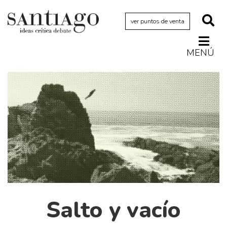
ver puntos de venta
MENÚ
Actualidad
Archivo Cenfoto-UDP
Arquetipos de situación
Artes visuales
Ciencia
Cine y televisión
Ciudad
Cómics
Salto y vacío
Críticas