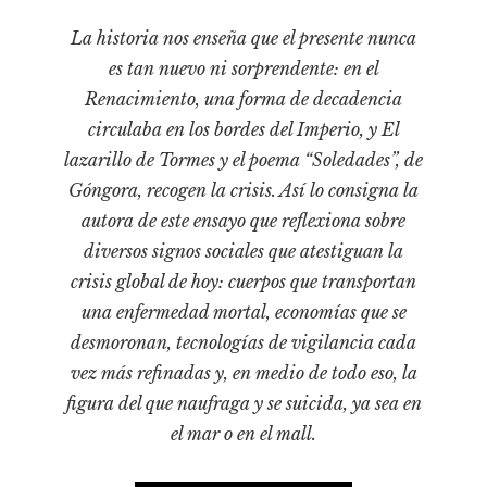
Cultura
Diccionario portátil de la literatura chilena
La historia nos enseña que el presente nunca
es tan nuevo ni sorprendente: en el
Documentos
Renacimiento, una forma de decadencia
Fragmentos
circulaba en los bordes del Imperio, y El
Gran reserva
lazarillo de Tormes y el poema “Soledades”, de
Historia
Góngora, recogen la crisis. Así lo consigna la
Historia material de los libros
autora de este ensayo que reflexiona sobre
Lagunas mentales
diversos signos sociales que atestiguan la
Libros
crisis global de hoy: cuerpos que transportan
una enfermedad mortal, economías que se
Libros usados
desmoronan, tecnologías de vigilancia cada
Literatura
vez más refinadas y, en medio de todo eso, la
Medioambiente
figura del que naufraga y se suicida, ya sea en
Narrativas visuales
el mar o en el mall.
Pensamiento