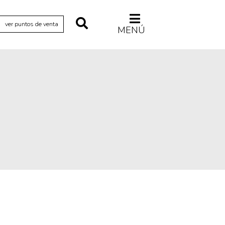
ver puntos de venta
MENÚ
Relecturas
Sociedad
Turismo accidental
Vidas paralelas
Voces y lecturas