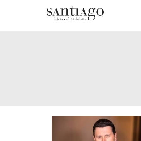
Cultur
Actualidad
Diccio
Archivo Cenfoto-UDP
chilen
Arquetipos de situación
Docum
Artes visuales
Fragm
Ciencia
Gran 
Cine y televisión
Histor
Ciudad
Histor
Cómics
Lagun
Críticas
Libros