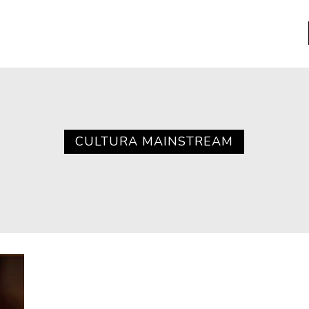
a
Libros usados
nario portátil de la literatura
CULTURA MAINSTREAM
a
Literatura
entos
Medioambiente
entos
Narrativas visuales
reserva
Pensamiento
ia
Pensamiento ilustrado
ia material de los libros
Personaje
as mentales
Personajes secundarios
Política