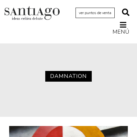
ver puntos de venta
MENÚ
Actualidad
Archivo Cenfoto-UDP
Arquetipos de situación
Artes visuales
DAMNATION
Ciencia
Cine y televisión
Ciudad
Cómics
Críticas