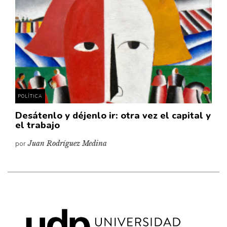
Cultura
Diccionario portátil de la literatura chilena
Documentos
Fragmentos
Gran reserva
Historia
Historia material de los libros
POLÍTICA
Lagunas mentales
Desátenlo y déjenlo ir: otra vez el capital y
el trabajo
Libros
por
Juan Rodríguez Medina
Libros usados
Literatura
Medioambiente
Narrativas visuales
Pensamiento