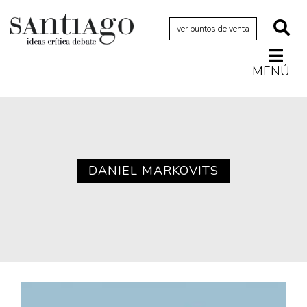
ver puntos de venta
MENÚ
Actualidad
Archivo Cenfoto-UDP
Arquetipos de situación
Artes visuales
DANIEL MARKOVITS
Ciencia
Cine y televisión
Ciudad
Cómics
Críticas