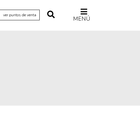
ver puntos de venta
MENÚ
Relecturas
Sociedad
Turismo accidental
Vidas paralelas
Voces y lecturas