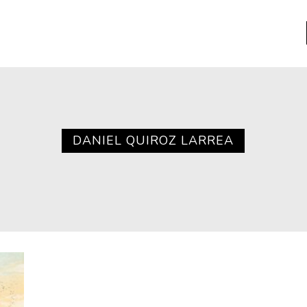
a
Libros usados
nario portátil de la literatura
DANIEL QUIROZ LARREA
a
Literatura
entos
Medioambiente
entos
Narrativas visuales
reserva
Pensamiento
ia
Pensamiento ilustrado
ia material de los libros
Personaje
as mentales
Personajes secundarios
Política