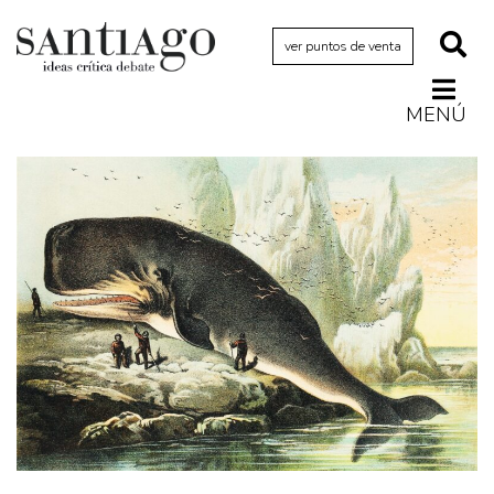
ver puntos de venta
MENÚ
Actualidad
Archivo Cenfoto-UDP
Arquetipos de situación
Artes visuales
Ciencia
Cine y televisión
Ciudad
Cómics
Críticas