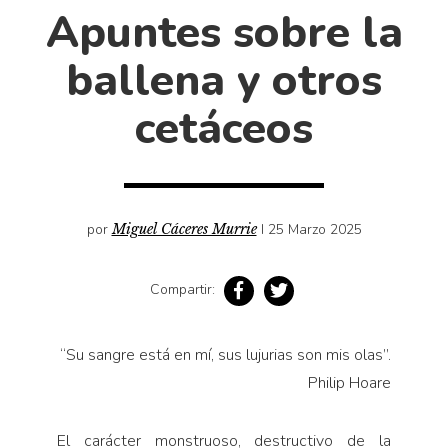
Cultura
Apuntes sobre la
Diccionario portátil de la literatura chilena
ballena y otros
Documentos
Fragmentos
cetáceos
Gran reserva
Historia
Historia material de los libros
Lagunas mentales
por
Miguel Cáceres Murrie
I 25 Marzo 2025
Libros
Compartir:
Libros usados
Literatura
“
Su sangre está en mí, sus lujurias son mis olas”.
Medioambiente
Philip Hoare
Narrativas visuales
Pensamiento
El carácter monstruoso, destructivo de la