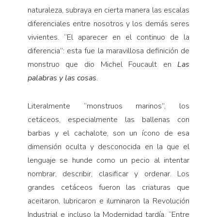
Pensamiento ilustrado
naturaleza, subraya en cierta manera las escalas
Personaje
diferenciales entre nosotros y los demás seres
Personajes secundarios
vivientes. “El aparecer en el continuo de la
diferencia”: esta fue la maravillosa definición de
Política
monstruo que dio Michel Foucault en
Las
Relecturas
palabras y las cosas
.
Sociedad
Turismo accidental
Literalmente “monstruos marinos”, los
Vidas paralelas
cetáceos, especialmente las ballenas con
barbas y el cachalote, son un ícono de esa
Voces y lecturas
dimensión oculta y desconocida en la que el
lenguaje se hunde como un pecio al intentar
nombrar, describir, clasificar y ordenar. Los
grandes cetáceos fueron las criaturas que
aceitaron, lubricaron e iluminaron la Revolución
Industrial e incluso la Modernidad tardía. “Entre