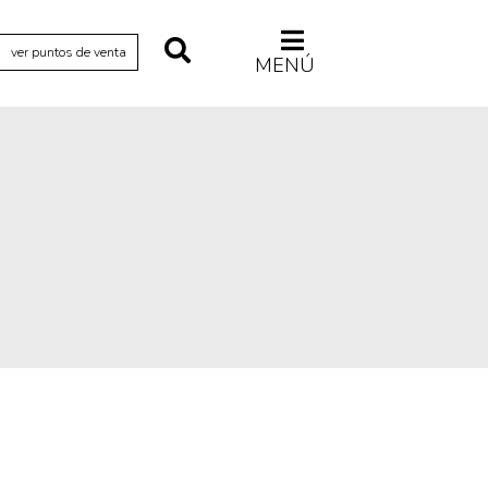
ver puntos de venta
MENÚ
Relecturas
Sociedad
Turismo accidental
Vidas paralelas
Voces y lecturas