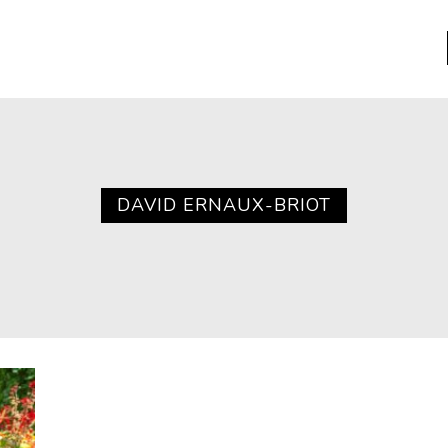
a
Libros usados
nario portátil de la literatura
DAVID ERNAUX-BRIOT
a
Literatura
entos
Medioambiente
entos
Narrativas visuales
reserva
Pensamiento
ia
Pensamiento ilustrado
ia material de los libros
Personaje
as mentales
Personajes secundarios
Política