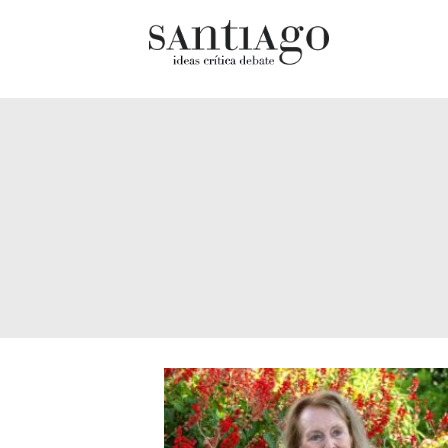
Cultur
Actualidad
Diccio
Archivo Cenfoto-UDP
chilen
Arquetipos de situación
Docum
Artes visuales
Fragm
Ciencia
Gran 
Cine y televisión
Histor
Ciudad
Histor
Cómics
Lagun
Críticas
Libros