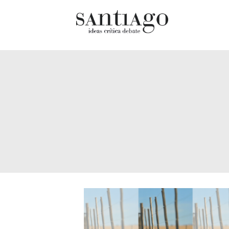
Cultur
Actualidad
Diccio
Archivo Cenfoto-UDP
chilen
Arquetipos de situación
Docum
Artes visuales
Fragm
Ciencia
Gran 
Cine y televisión
Histor
Ciudad
Histor
Cómics
Lagun
Críticas
Libros