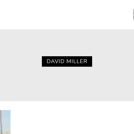
a
Libros usados
nario portátil de la literatura
DAVID MILLER
a
Literatura
entos
Medioambiente
entos
Narrativas visuales
reserva
Pensamiento
ia
Pensamiento ilustrado
ia material de los libros
Personaje
as mentales
Personajes secundarios
Política