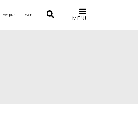
ver puntos de venta
MENÚ
Relecturas
Sociedad
Turismo accidental
Vidas paralelas
Voces y lecturas