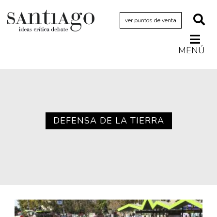
ver puntos de venta
MENÚ
Actualidad
Archivo Cenfoto-UDP
Arquetipos de situación
Artes visuales
DEFENSA DE LA TIERRA
Ciencia
Cine y televisión
Ciudad
Cómics
Críticas