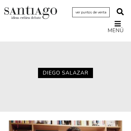
ver puntos de venta
MENÚ
Actualidad
Archivo Cenfoto-UDP
Arquetipos de situación
Artes visuales
DIEGO SALAZAR
Ciencia
Cine y televisión
Ciudad
Cómics
Críticas