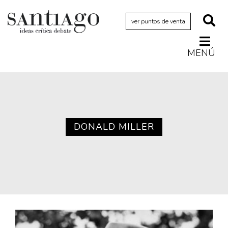
ver puntos de venta
MENÚ
Actualidad
Archivo Cenfoto-UDP
Arquetipos de situación
Artes visuales
DONALD MILLER
Ciencia
Cine y televisión
Ciudad
Cómics
Críticas