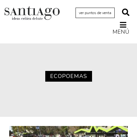
ver puntos de venta
MENÚ
Actualidad
Archivo Cenfoto-UDP
Arquetipos de situación
Artes visuales
ECOPOEMAS
Ciencia
Cine y televisión
Ciudad
Cómics
Críticas