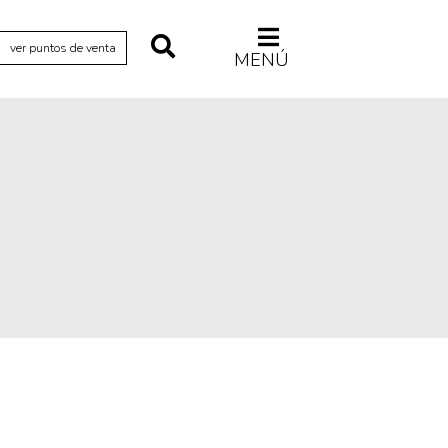
ver puntos de venta
MENÚ
Relecturas
Sociedad
Turismo accidental
Vidas paralelas
Voces y lecturas