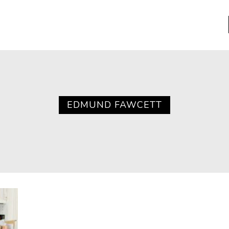
a
Libros usados
nario portátil de la literatura
EDMUND FAWCETT
a
Literatura
entos
Medioambiente
entos
Narrativas visuales
reserva
Pensamiento
ia
Pensamiento ilustrado
ia material de los libros
Personaje
as mentales
Personajes secundarios
Política