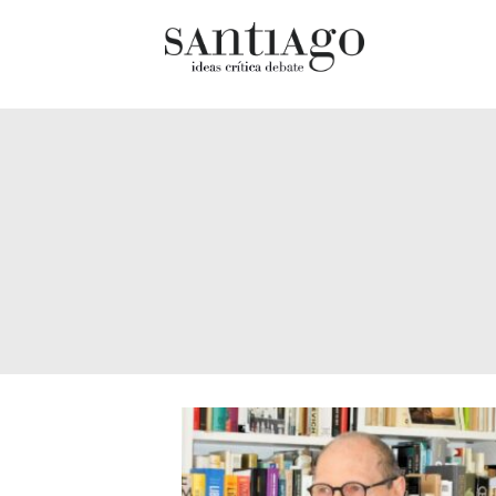
Cultur
Actualidad
Diccio
Archivo Cenfoto-UDP
chilen
Arquetipos de situación
Docum
Artes visuales
Fragm
Ciencia
Gran 
Cine y televisión
Histor
Ciudad
Histor
Cómics
Lagun
Críticas
Libros