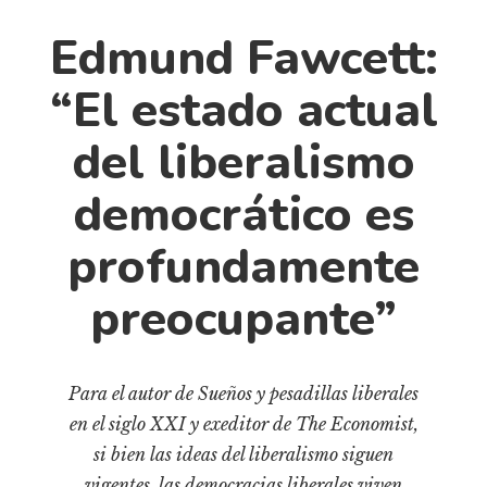
Cultura
Diccionario portátil de la literatura chilena
Edmund Fawcett:
Documentos
“El estado actual
Fragmentos
Gran reserva
del liberalismo
Historia
democrático es
Historia material de los libros
Lagunas mentales
profundamente
Libros
preocupante”
Libros usados
Literatura
Para el autor de Sueños y pesadillas liberales
Medioambiente
en el siglo XXI y exeditor de The Economist,
Narrativas visuales
si bien las ideas del liberalismo siguen
Pensamiento
vigentes, las democracias liberales viven