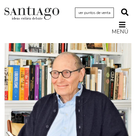
ver puntos de venta
MENÚ
Actualidad
Archivo Cenfoto-UDP
Arquetipos de situación
Artes visuales
Ciencia
Cine y televisión
Ciudad
Cómics
Críticas