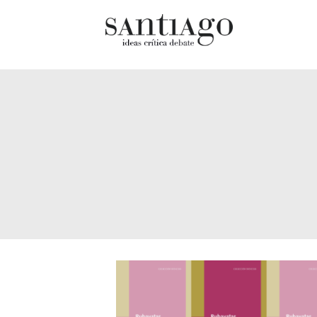
Cultur
Actualidad
Diccio
Archivo Cenfoto-UDP
chilen
Arquetipos de situación
Docum
Artes visuales
Fragm
Ciencia
Gran 
Cine y televisión
Histor
Ciudad
Histor
Cómics
Lagun
Críticas
Libros