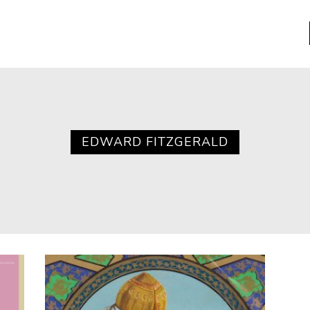
a
Libros usados
nario portátil de la literatura
EDWARD FITZGERALD
a
Literatura
entos
Medioambiente
entos
Narrativas visuales
reserva
Pensamiento
ia
Pensamiento ilustrado
ia material de los libros
Personaje
as mentales
Personajes secundarios
Política