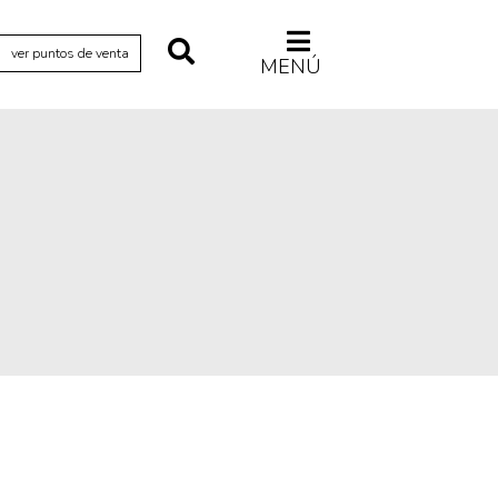
ver puntos de venta
MENÚ
Relecturas
Sociedad
Turismo accidental
Vidas paralelas
Voces y lecturas