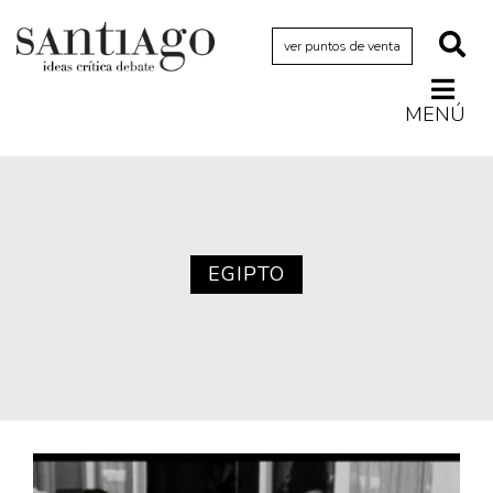
ver puntos de venta
MENÚ
Actualidad
Archivo Cenfoto-UDP
Arquetipos de situación
Artes visuales
EGIPTO
Ciencia
Cine y televisión
Ciudad
Cómics
Críticas