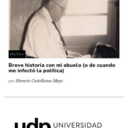
Cultura
Diccionario portátil de la literatura chilena
Documentos
Fragmentos
Gran reserva
Historia
Historia material de los libros
POLÍTICA
Lagunas mentales
Breve historia con mi abuelo (o de cuando
me infectó la política)
Libros
por
Horacio Castellanos Moya
Libros usados
Literatura
Medioambiente
Narrativas visuales
Pensamiento