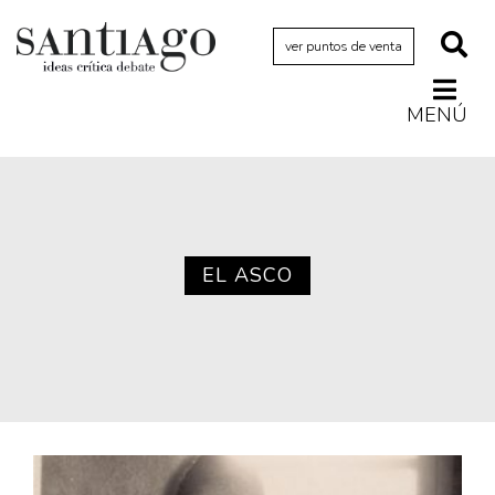
ver puntos de venta
MENÚ
Actualidad
Archivo Cenfoto-UDP
Arquetipos de situación
Artes visuales
EL ASCO
Ciencia
Cine y televisión
Ciudad
Cómics
Críticas