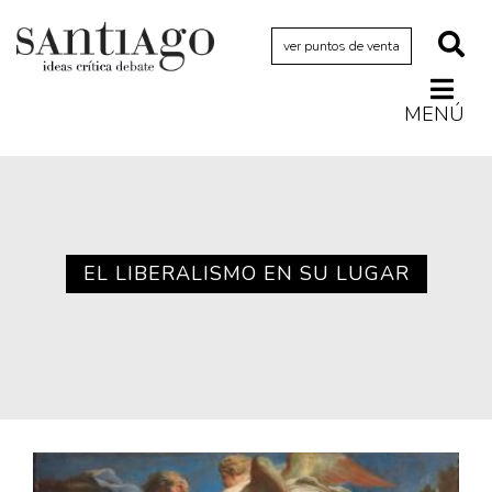
ver puntos de venta
MENÚ
Actualidad
Archivo Cenfoto-UDP
Arquetipos de situación
Artes visuales
EL LIBERALISMO EN SU LUGAR
Ciencia
Cine y televisión
Ciudad
Cómics
Críticas