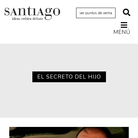
ver puntos de venta
MENÚ
Actualidad
Archivo Cenfoto-UDP
Arquetipos de situación
Artes visuales
EL SECRETO DEL HIJO
Ciencia
Cine y televisión
Ciudad
Cómics
Críticas