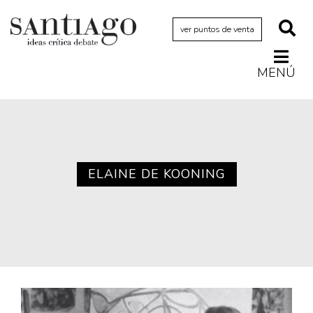
ver puntos de venta
MENÚ
Actualidad
Archivo Cenfoto-UDP
Arquetipos de situación
Artes visuales
ELAINE DE KOONING
Ciencia
Cine y televisión
Ciudad
Cómics
Críticas