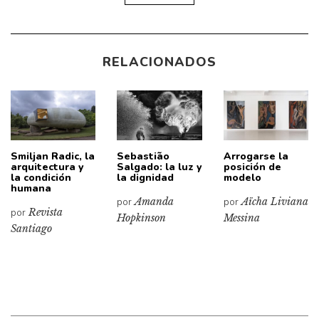
RELACIONADOS
Smiljan Radic, la
Sebastião
Arrogarse la
arquitectura y
Salgado: la luz y
posición de
la condición
la dignidad
modelo
humana
por
Amanda
por
Aïcha Liviana
por
Revista
Hopkinson
Messina
Santiago