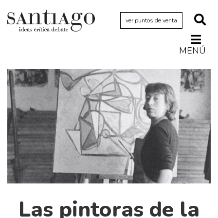
ver puntos de venta
MENÚ
Actualidad
Archivo Cenfoto-UDP
Arquetipos de situación
Artes visuales
Ciencia
Cine y televisión
Ciudad
Cómics
Críticas
Las pintoras de la