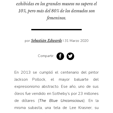
Pensamiento ilustrado
exhibidas en los grandes museos no supera el
Personaje
10%, pero más del 80% de los desnudos son
femeninos.
Personajes secundarios
Política
Relecturas
por
Sebastián Edwards
I 31 Marzo 2020
Sociedad
Turismo accidental
Compartir:
Vidas paralelas
Voces y lecturas
En 2013 se cumplió el centenario del pintor
Jackson Pollock, el mayor baluarte del
expresionismo abstracto. Ese año, uno de sus
óleos fue vendido en Sotheby’s por 23 millones
de dólares (
The Blue Unconscious
). En la
misma subasta, una tela de Lee Krasner, su