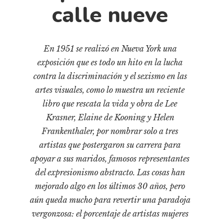
Cultura
calle nueve
Diccionario portátil de la literatura chilena
Documentos
Fragmentos
En 1951 se realizó en Nueva York una
exposición que es todo un hito en la lucha
Gran reserva
contra la discriminación y el sexismo en las
Historia
artes visuales, como lo muestra un reciente
Historia material de los libros
libro que rescata la vida y obra de Lee
Lagunas mentales
Krasner, Elaine de Kooning y Helen
Libros
Frankenthaler, por nombrar solo a tres
artistas que postergaron su carrera para
Libros usados
apoyar a sus maridos, famosos representantes
Literatura
del expresionismo abstracto. Las cosas han
Medioambiente
mejorado algo en los últimos 30 años, pero
Narrativas visuales
aún queda mucho para revertir una paradoja
Pensamiento
vergonzosa: el porcentaje de artistas mujeres