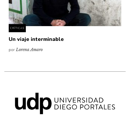
Pensamiento ilustrado
Personaje
Personajes secundarios
CRÍTICAS
Política
Un viaje interminable
Relecturas
por
Lorena Amaro
Sociedad
Turismo accidental
Vidas paralelas
Voces y lecturas