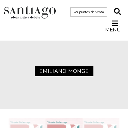
ver puntos de venta
MENÚ
Actualidad
Archivo Cenfoto-UDP
Arquetipos de situación
Artes visuales
EMILIANO MONGE
Ciencia
Cine y televisión
Ciudad
Cómics
Críticas