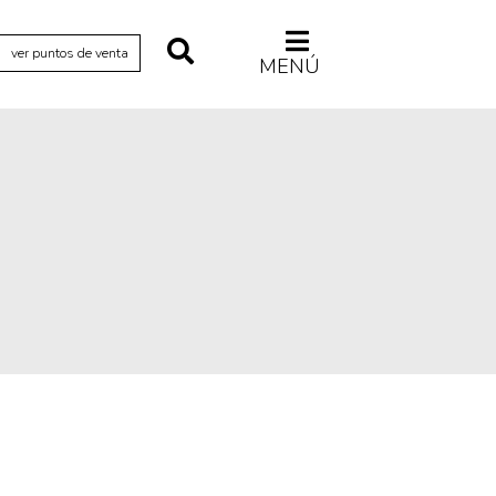
ver puntos de venta
MENÚ
Relecturas
Sociedad
Turismo accidental
Vidas paralelas
Voces y lecturas