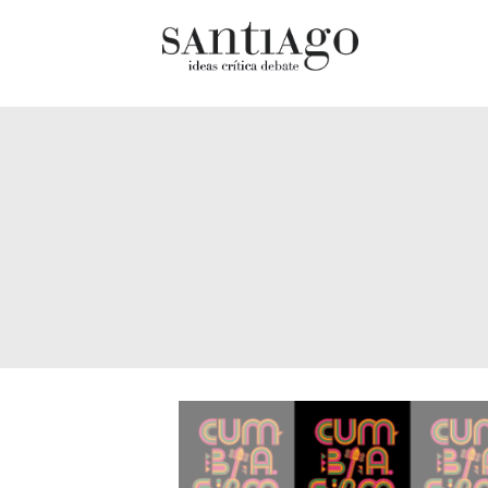
Cultur
Actualidad
Diccio
Archivo Cenfoto-UDP
chilen
Arquetipos de situación
Docum
Artes visuales
Fragm
Ciencia
Gran 
Cine y televisión
Histor
Ciudad
Histor
Cómics
Lagun
Críticas
Libros