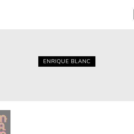
a
Libros usados
nario portátil de la literatura
ENRIQUE BLANC
a
Literatura
entos
Medioambiente
entos
Narrativas visuales
reserva
Pensamiento
ia
Pensamiento ilustrado
ia material de los libros
Personaje
as mentales
Personajes secundarios
Política