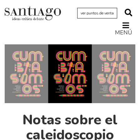
ver puntos de venta
MENÚ
Actualidad
Archivo Cenfoto-UDP
Arquetipos de situación
Artes visuales
Ciencia
Cine y televisión
Ciudad
Notas sobre el
Cómics
Críticas
caleidoscopio