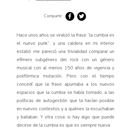
Pensamiento ilustrado
Personaje
Compartir:
Personajes secundarios
Política
Hace unos años se viralizó la frase “la cumbia es
el nuevo punk”, y una caldera en mi interior
Relecturas
estalló: me pareció una trivialidad comparar un
Sociedad
efímero subgénero del rock con un género
Turismo accidental
musical con al menos 150 años de vigencia y
Vidas paralelas
polifórmica mutación. Pero con el tiempo
Voces y lecturas
concedí que la frase apuntaba a los nuevos
espacios que la cumbia se había tomado, a las
políticas de autogestión que la hacían posible
en nuevos contextos y a quiénes la escuchaban
y bailaban. Y otra cosa: si hay algo que puede
decirse de la cumbia es que es siempre nueva.