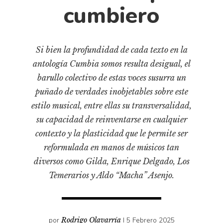
Cultura
cumbiero
Diccionario portátil de la literatura chilena
Documentos
Fragmentos
Si bien la profundidad de cada texto en la
antología Cumbia somos resulta desigual, el
Gran reserva
barullo colectivo de estas voces susurra un
Historia
puñado de verdades inobjetables sobre este
Historia material de los libros
estilo musical, entre ellas su transversalidad,
Lagunas mentales
su capacidad de reinventarse en cualquier
Libros
contexto y la plasticidad que le permite ser
reformulada en manos de músicos tan
Libros usados
diversos como Gilda, Enrique Delgado, Los
Literatura
Temerarios y Aldo “Macha” Asenjo.
Medioambiente
Narrativas visuales
Pensamiento
por
Rodrigo Olavarría
I 5 Febrero 2025