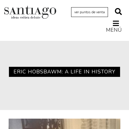
ver puntos de venta
MENÚ
Actualidad
Archivo Cenfoto-UDP
Arquetipos de situación
Artes visuales
ERIC HOBSBAWM: A LIFE IN HISTORY
Ciencia
Cine y televisión
Ciudad
Cómics
Críticas