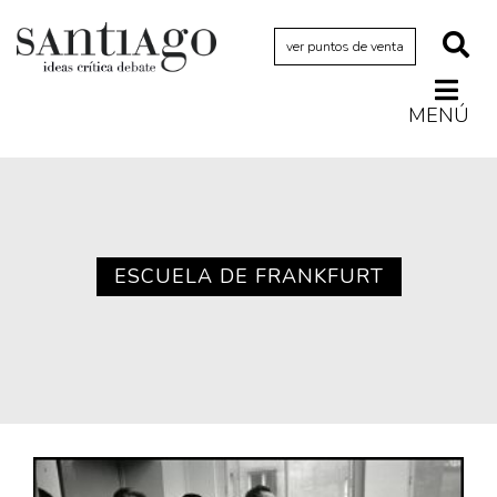
ver puntos de venta
MENÚ
Actualidad
Archivo Cenfoto-UDP
Arquetipos de situación
Artes visuales
ESCUELA DE FRANKFURT
Ciencia
Cine y televisión
Ciudad
Cómics
Críticas