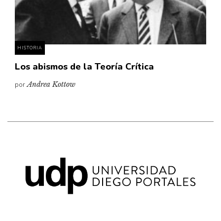
Pensamiento ilustrado
Personaje
Personajes secundarios
HISTORIA
Política
Los abismos de la Teoría Crítica
Relecturas
por
Andrea Kottow
Sociedad
Turismo accidental
Vidas paralelas
Voces y lecturas