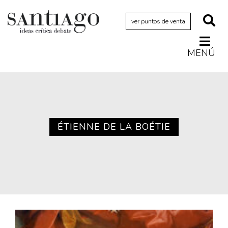
ver puntos de venta
MENÚ
Actualidad
Archivo Cenfoto-UDP
Arquetipos de situación
Artes visuales
ÉTIENNE DE LA BOÉTIE
Ciencia
Cine y televisión
Ciudad
Cómics
Críticas