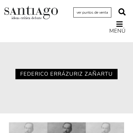
ver puntos de venta
MENÚ
Actualidad
Archivo Cenfoto-UDP
Arquetipos de situación
Artes visuales
FEDERICO ERRÁZURIZ ZAÑARTU
Ciencia
Cine y televisión
Ciudad
Cómics
Críticas