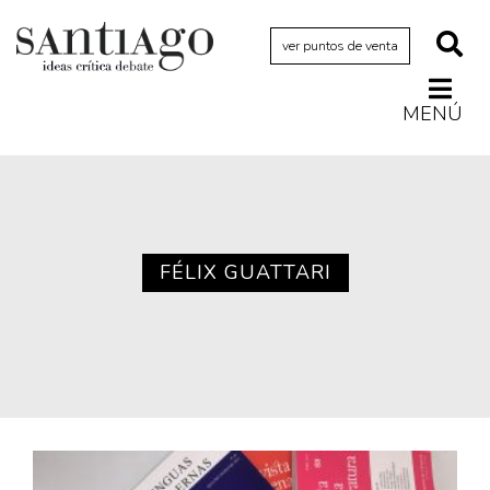
ver puntos de venta
MENÚ
Actualidad
Archivo Cenfoto-UDP
Arquetipos de situación
Artes visuales
FÉLIX GUATTARI
Ciencia
Cine y televisión
Ciudad
Cómics
Críticas