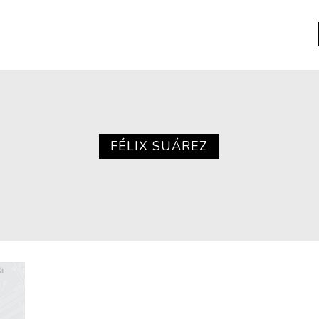
a
Libros usados
nario portátil de la literatura
FÉLIX SUÁREZ
a
Literatura
entos
Medioambiente
entos
Narrativas visuales
reserva
Pensamiento
ia
Pensamiento ilustrado
ia material de los libros
Personaje
as mentales
Personajes secundarios
Política