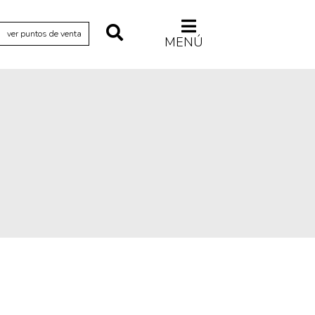
ver puntos de venta
MENÚ
Relecturas
Sociedad
Turismo accidental
Vidas paralelas
Voces y lecturas