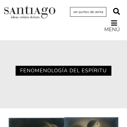
ver puntos de venta
MENÚ
Actualidad
Archivo Cenfoto-UDP
Arquetipos de situación
Artes visuales
FENOMENOLOGÍA DEL ESPÍRITU
Ciencia
Cine y televisión
Ciudad
Cómics
Críticas