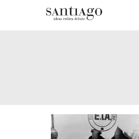
Cultur
Actualidad
Diccio
Archivo Cenfoto-UDP
chilen
Arquetipos de situación
Docum
Artes visuales
Fragm
Ciencia
Gran 
Cine y televisión
Histor
Ciudad
Histor
Cómics
Lagun
Críticas
Libros