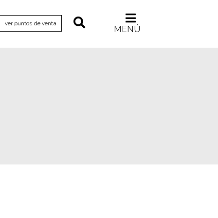
ver puntos de venta
MENÚ
Relecturas
Sociedad
Turismo accidental
Vidas paralelas
Voces y lecturas