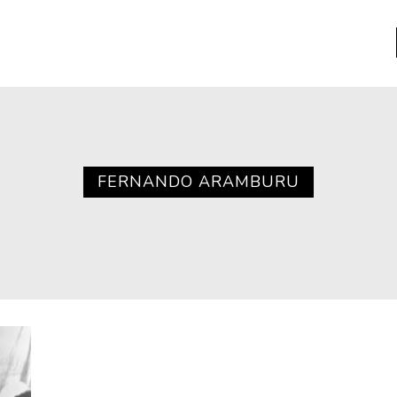
a
Libros usados
nario portátil de la literatura
FERNANDO ARAMBURU
a
Literatura
entos
Medioambiente
entos
Narrativas visuales
reserva
Pensamiento
ia
Pensamiento ilustrado
ia material de los libros
Personaje
as mentales
Personajes secundarios
Política