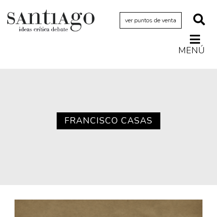
ver puntos de venta
MENÚ
Actualidad
Archivo Cenfoto-UDP
Arquetipos de situación
Artes visuales
FRANCISCO CASAS
Ciencia
Cine y televisión
Ciudad
Cómics
Críticas