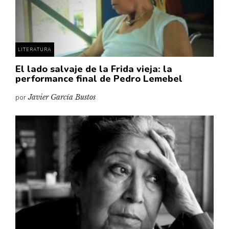
Pensamiento ilustrado
Personaje
Personajes secundarios
LITERATURA
Política
El lado salvaje de la Frida vieja: la
Relecturas
performance final de Pedro Lemebel
Sociedad
por
Javier García Bustos
Turismo accidental
Vidas paralelas
Voces y lecturas