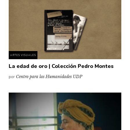
Cultura
Diccionario portátil de la literatura chilena
Documentos
Fragmentos
Gran reserva
Historia
Historia material de los libros
ARTES VISUALES
Lagunas mentales
La edad de oro | Colección Pedro Montes
Libros
por
Centro para las Humanidades UDP
Libros usados
Literatura
Medioambiente
Narrativas visuales
Pensamiento