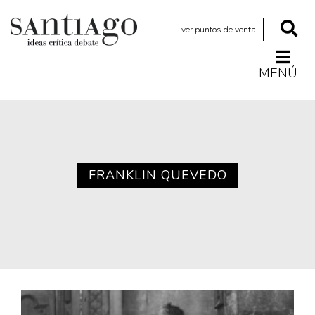
ver puntos de venta
MENÚ
Actualidad
Archivo Cenfoto-UDP
Arquetipos de situación
Artes visuales
FRANKLIN QUEVEDO
Ciencia
Cine y televisión
Ciudad
Cómics
Críticas