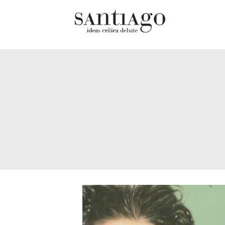
Cultur
Actualidad
Diccio
Archivo Cenfoto-UDP
chilen
Arquetipos de situación
Docum
Artes visuales
Fragm
Ciencia
Gran 
Cine y televisión
Histor
Ciudad
Histor
Cómics
Lagun
Críticas
Libros