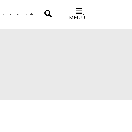
ver puntos de venta
MENÚ
Relecturas
Sociedad
Turismo accidental
Vidas paralelas
Voces y lecturas